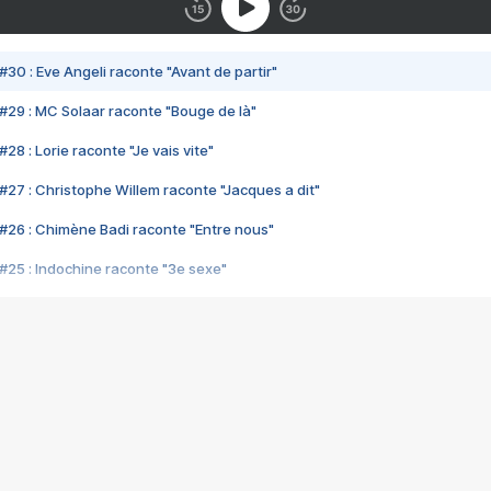
#30 : Eve Angeli raconte "Avant de partir"
#29 : MC Solaar raconte "Bouge de là"
28 : Lorie raconte "Je vais vite"
#27 : Christophe Willem raconte "Jacques a dit"
#26 : Chimène Badi raconte "Entre nous"
#25 : Indochine raconte "3e sexe"
#24 : Zaho raconte "C'est chelou"
#23 : Patrick Bruel raconte "Au café des délices"
#22 : Kyo raconte "Le chemin"
#21 : Nolwenn Leroy raconte "Cassé"
#20 : Patrick Hernandez raconte "Born to be alive"