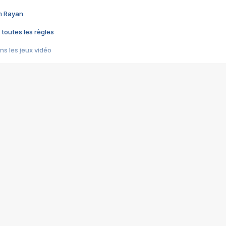
im Rayan
 toutes les règles
s les jeux vidéo
us choquant de Rockstar ? - Le scandale BULLY
e plus moche de Steam
du RÊVE tourne au CAUCHEMAR
pendant 8 heures
it… à tort
umiliés par un jeu vidéo
ire - Final Fantasy 8
ti un empire - Age of Empires
story DOFUS