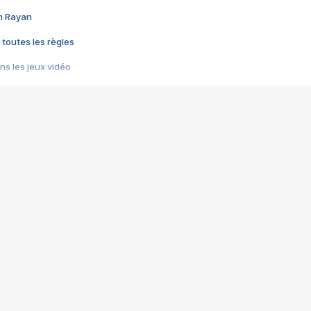
im Rayan
 toutes les règles
s les jeux vidéo
us choquant de Rockstar ? - Le scandale BULLY
e plus moche de Steam
du RÊVE tourne au CAUCHEMAR
pendant 8 heures
it… à tort
umiliés par un jeu vidéo
ire - Final Fantasy 8
ti un empire - Age of Empires
story DOFUS