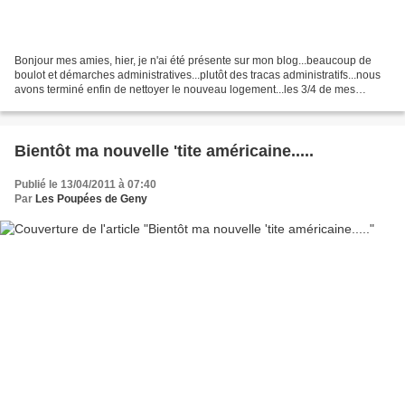
Bonjour mes amies, hier, je n'ai été présente sur mon blog...beaucoup de
boulot et démarches administratives...plutôt des tracas administratifs...nous
avons terminé enfin de nettoyer le nouveau logement...les 3/4 de mes
Barbies ont déjà trouvé leur place...aujourd'hui,...
Bientôt ma nouvelle 'tite américaine.....
Publié le 13/04/2011 à 07:40
Par
Les Poupées de Geny