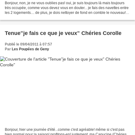
Bonjour, non, je ne vous oublies pas! oui, je suis toujours là mais toujours
très occupée, comme vous devez vous en douter... je fais des navettes entre
les 2 logements.... de plus, je dois nettoyer de fond en comble le nouveau!
les anciens locataires...
Tenue"je fais ce que je veux" Chéries Corolle
Publié le 09/04/2011 à 07:57
Par
Les Poupées de Geny
Bonjour, hier une journée d'été...comme c'est agréable! même si c'est pas
bien normal pour la saison! profitons-en! justement, ma Capucine (Chéries