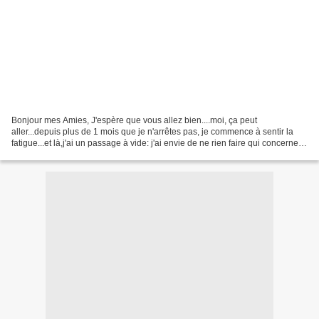
Bonjour mes Amies, J'espère que vous allez bien....moi, ça peut
aller...depuis plus de 1 mois que je n'arrêtes pas, je commence à sentir la
fatigue...et là,j'ai un passage à vide: j'ai envie de ne rien faire qui concerne
mon emménagement, juste envie...