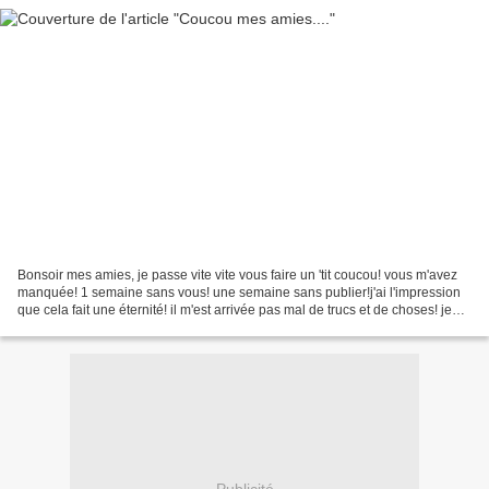
Bonsoir mes amies, je passe vite vite vous faire un 'tit coucou! vous m'avez
manquée! 1 semaine sans vous! une semaine sans publier!j'ai l'impression
que cela fait une éternité! il m'est arrivée pas mal de trucs et de choses! je
vous raconterai tout cela.......