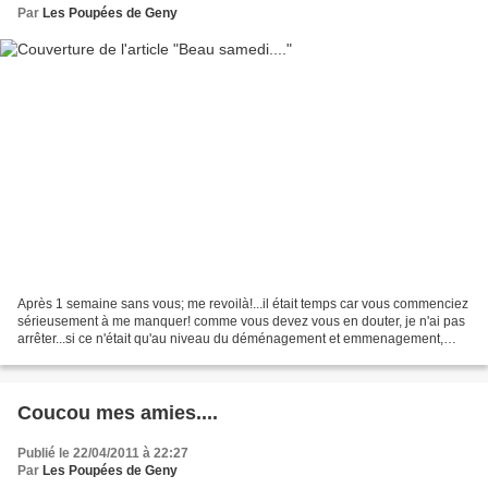
Par
Les Poupées de Geny
Après 1 semaine sans vous; me revoilà!...il était temps car vous commenciez
sérieusement à me manquer! comme vous devez vous en douter, je n'ai pas
arrêter...si ce n'était qu'au niveau du déménagement et emmenagement,
cela irait encore! mais non, toutes...
Coucou mes amies....
Publié le 22/04/2011 à 22:27
Par
Les Poupées de Geny