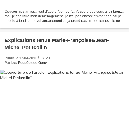
Coucou mes amies....tout d'abord "bonjour".... j'espère que vous allez bien...;
moi, je continue mon déménagement...je n'ai pas encore emménagé car je
nettoie à fond le nouvel appartement et ça prend pas mal de temps... je ne
vous dis pas comment j'ai...
Explications tenue Marie-Françoise&Jean-
Michel Petitcollin
Publié le 12/04/2011 à 07:23
Par
Les Poupées de Geny