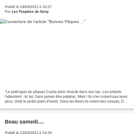
Publié le 24/04/2011 à 10:27
Par
Les Poupées de Geny
"Le petit lapin de pâques Cache plein d'oeufs dans son sac. Les enfants
l'attendent - tic tac Sans jamais être patatrac. Mais ! Ils n'en croient pas leurs
yeux, Voilà le jardin plein d'oeufs. Dans les fleurs ils voient des noeuds, Des
oranges, des rouges,...
Beau samedi....
Publié le 23/04/2011 à 14:39