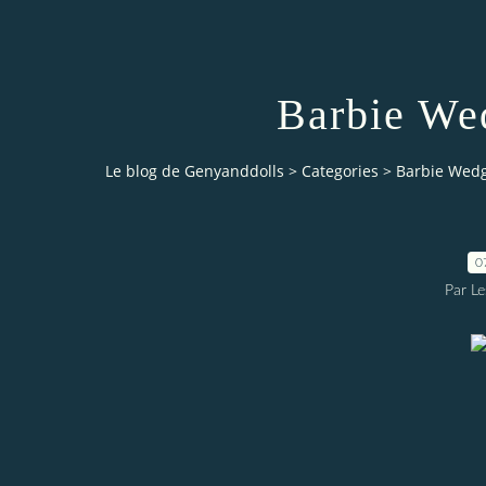
Barbie We
Le blog de Genyanddolls
>
Categories
>
Barbie Wedg
0
Par L