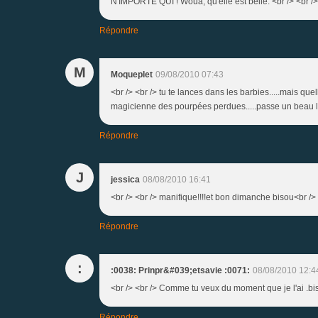
N'IMPORTE QUI ! Woua, qu'elle est belle. <br /> <br /> <
Répondre
M
Moqueplet
09/08/2010 07:43
<br /> <br /> tu te lances dans les barbies.....mais quell
magicienne des pourpées perdues.....passe un beau lun
Répondre
J
jessica
08/08/2010 16:41
<br /> <br /> manifique!!!!et bon dimanche bisou<br /> <
Répondre
:
:0038: Prinpr&#039;etsavie :0071:
08/08/2010 12:4
<br /> <br /> Comme tu veux du moment que je l'ai .bise
Répondre