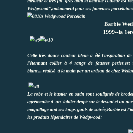
meilleur et très fin grès dont la délicate couleur est
Wedgwood",notamment pour ses fameuses porcelaine
Barbie Wed
1999--la 1èr
Cette très douce couleur bleue a été l'inspiration de
l'étonnant collier à 4 rangs de fausses perles,e
blanc....réalisé à la main par un artisan de chez Wed
La robe et le bustier en satin sont soulignés de brode
agrémentée d' un tablier drapé sur le devant et un noeu
maquillage and ses longs gants de soirée,Barbie est l'i
les produits légendaires de Wedgwood;