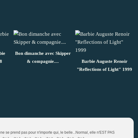
bie
Bon dimanche avec Skipper
8
& compagnie....
Barbie Auguste Renoir
"Reflections of Light" 1999
le ne se prend pas pour n'importe qui, le belle...Normal, elle n'EST PAS