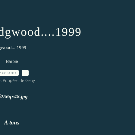
dgwood....1999
wood....1999
Barbie
7.08.2010
…
es Poupées de Geny
A tous