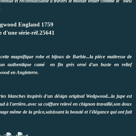
 reconnue et reconnaissable à travers le monde entier comme le "bleu
s
gwood England 1759
e d'une série-réf.25641
 cette magnifique robe et bijoux de Barbie...la pièce maitresse de
st un authentique camé en fin grès orné d'un buste en relief
gwood en Angleterre.
ries blanches inspirés d'un désign original Wedgwood...la jupe est
d à l'arrière..avec sa coiffure relevé en chignon travaillé,son doux
mage même de la grâce,saisissant la beauté et l'élégance qui ont fait