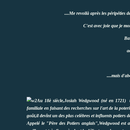
....Me revoilà après les péripéties 
C'est avec joie que je m
Ba
a
....mais d'ab
Au 18è siècle,Josiah Wedgwood (né en 1721) tr
familiale en faisant des recherches sur l'art de la poter
goût,il devînt un des plus celèbres et influents potiers d
Appelé le "Père des Potiers anglais",Wedgwood est 