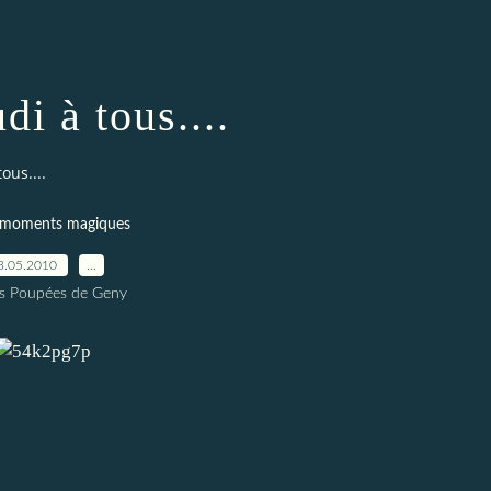
di à tous....
ous....
s moments magiques
3.05.2010
…
es Poupées de Geny