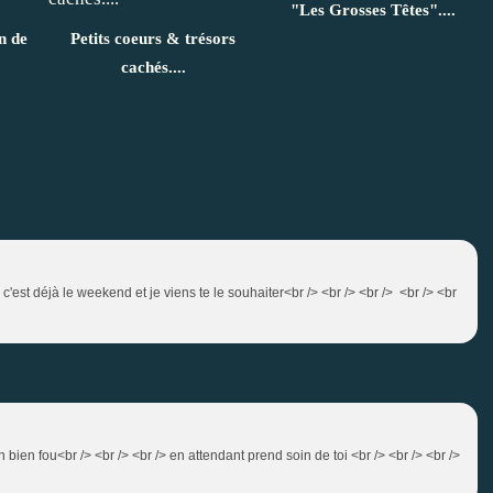
"Les Grosses Têtes"....
n de
Petits coeurs & trésors
cachés....
 ! c'est déjà le weekend et je viens te le souhaiter<br /> <br /> <br /> <br /> <br
 bien fou<br /> <br /> <br /> en attendant prend soin de toi <br /> <br /> <br />