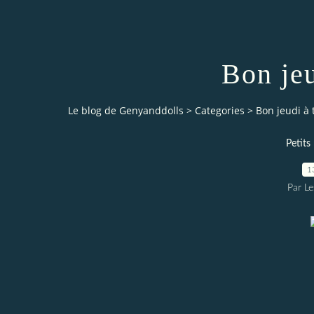
Bon jeu
Le blog de Genyanddolls
>
Categories
>
Bon jeudi à t
Petit
1
Par L