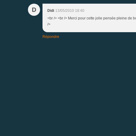
D
Didi
13/05/2010 18:40
<br /> <br /> Merci pour cette jolie pensée pleine de bo
/>
Répondre