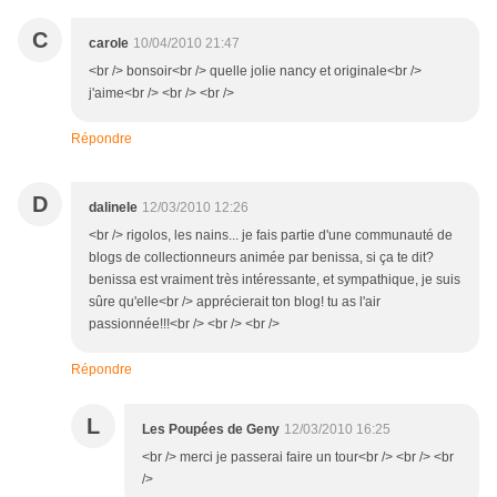
C
carole
10/04/2010 21:47
<br /> bonsoir<br /> quelle jolie nancy et originale<br />
j'aime<br /> <br /> <br />
Répondre
D
dalinele
12/03/2010 12:26
<br /> rigolos, les nains... je fais partie d'une communauté de
blogs de collectionneurs animée par benissa, si ça te dit?
benissa est vraiment très intéressante, et sympathique, je suis
sûre qu'elle<br /> apprécierait ton blog! tu as l'air
passionnée!!!<br /> <br /> <br />
Répondre
L
Les Poupées de Geny
12/03/2010 16:25
<br /> merci je passerai faire un tour<br /> <br /> <br
/>