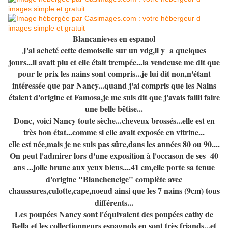
Blancanieves en espanol
J'ai acheté cette demoiselle sur un vdg,il y a quelques
jours...il avait plu et elle était trempée...la vendeuse me dit que
pour le prix les nains sont compris...je lui dit non,n'étant
intéressée que par Nancy...quand j'ai compris que les Nains
étaient d'origine et Famosa,je me suis dit que j'avais failli faire
une belle bêtise...
Donc, voici Nancy toute sèche...cheveux brossés...elle est en
très bon état...comme si elle avait exposée en vitrine...
elle est née,mais je ne suis pas sûre,dans les années 80 ou 90....
On peut l'admirer lors d'une exposition à l'occason de ses 40
ans ...jolie brune aux yeux bleus....41 cm,elle porte sa tenue
d'origine "Blancheneige" complète avec
chaussures,culotte,cape,noeud ainsi que les 7 nains (9cm) tous
différents...
Les poupées Nancy sont l'équivalent des poupées cathy de
Bella et les collectionneurs espagnols en sont très friands...et