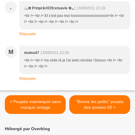
.
.:｡✿ Prinpr&#039;etsavie ✿.｡:
13/08/2011 23:19
<br /> <br /> Et c'est pas moi loooooooooooooooool<br /> <br
/> <br /> <br /> <br /> <br /> <br />
Répondre
M
mumu47
13/08/2011 22:26
<br /> <br /> ha celle là je l'ai avec nicolas ! bisous <br /> <br
/> <br /> <br />
Répondre
< Poupée mannequin sans
"Bonne les petits" pouets
marque vintage
des années 60 >
Hébergé par Overblog