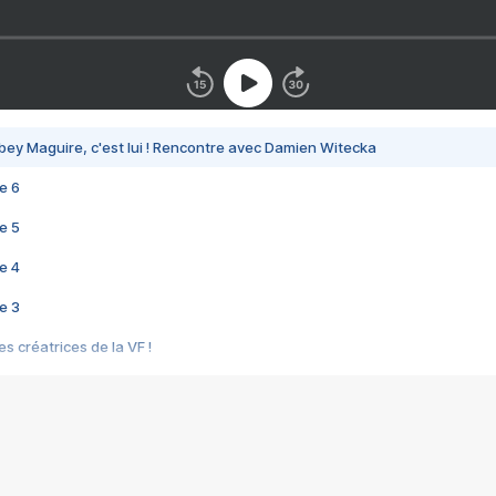
bey Maguire, c'est lui ! Rencontre avec Damien Witecka
e 6
e 5
e 4
e 3
s créatrices de la VF !
e 2
e 1
e Mektoub My Love arrive enfin ! Rencontre avec Shaïn Boumedine et Sal