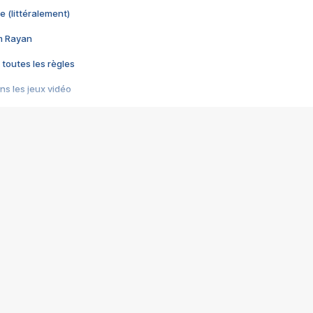
e (littéralement)
im Rayan
 toutes les règles
s les jeux vidéo
us choquant de Rockstar ? - Le scandale BULLY
e plus moche de Steam
du RÊVE tourne au CAUCHEMAR
pendant 8 heures
it… à tort
umiliés par un jeu vidéo
ire - Final Fantasy 8
ti un empire - Age of Empires