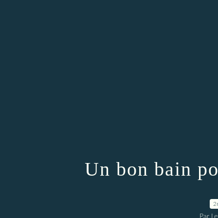
Un bon bain po
2
Par L