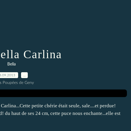
ella Carlina
Bella
8.09.2013
…
es Poupées de Geny
rlina...Cette petite chérie était seule, sale....et perdue!
rd! du haut de ses 24 cm, cette puce nous enchante...elle est