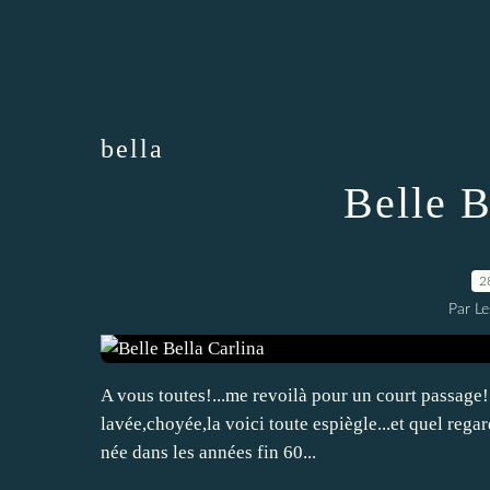
bella
Belle B
2
Par L
A vous toutes!...me revoilà pour un court passage! Ca
lavée,choyée,la voici toute espiègle...et quel rega
née dans les années fin 60...