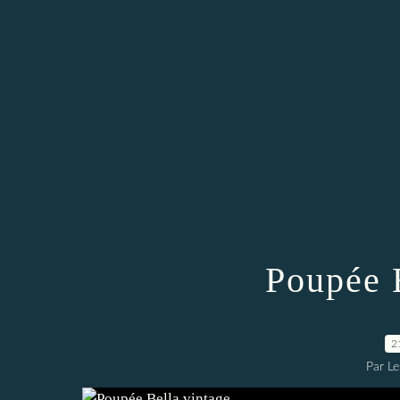
Poupée 
2
Par L