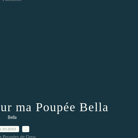
ur ma Poupée Bella
Bella
6.10.2010
…
es Poupées de Geny