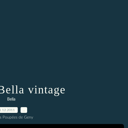
Bella vintage
Bella
1.12.2011
…
es Poupées de Geny