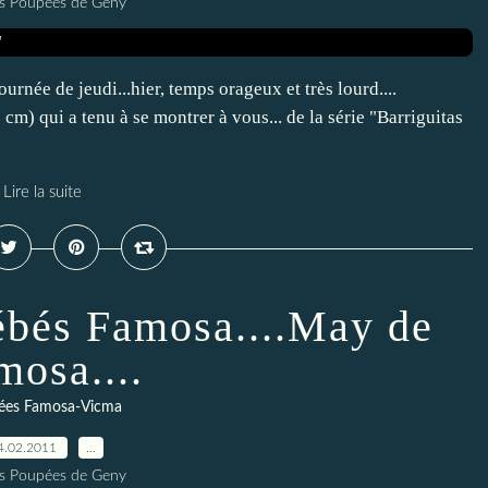
es Poupées de Geny
rnée de jeudi...hier, temps orageux et très lourd....
 cm) qui a tenu à se montrer à vous... de la série "Barriguitas
Lire la suite
bébés Famosa....May de
mosa....
ées Famosa-Vicma
4.02.2011
…
es Poupées de Geny