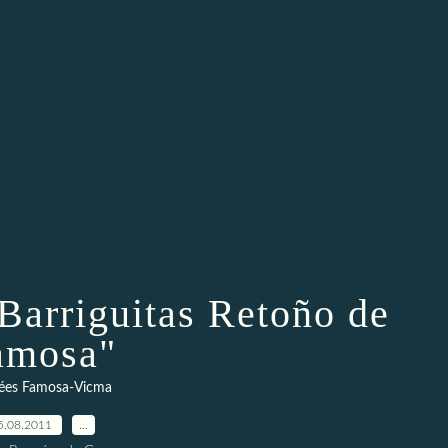
Barriguitas Retoño de
amosa"
ées Famosa-Vicma
5.08.2011
…