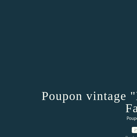
Poupon vintage "
F
Poup
2