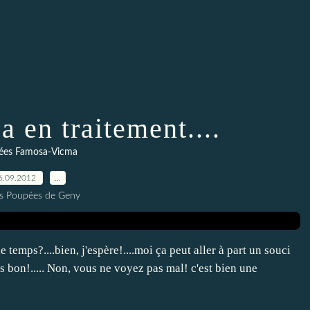
 en traitement....
ées Famosa-Vicma
6.09.2012
…
es Poupées de Geny
emps?....bien, j'espère!....moi ça peut aller à part un souci
is bon!..... Non, vous ne voyez pas mal! c'est bien une