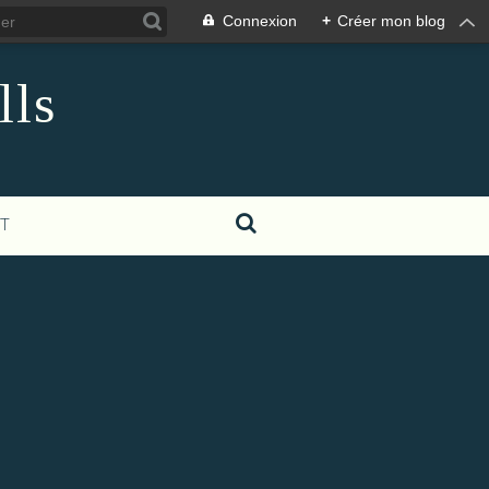
Connexion
+
Créer mon blog
lls
T