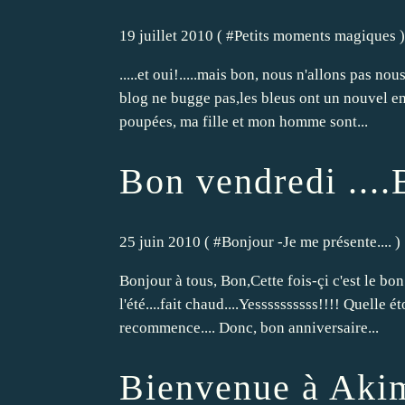
19 juillet 2010 ( #
Petits moments magiques
)
.....et oui!.....mais bon, nous n'allons pas nou
blog ne bugge pas,les bleus ont un nouvel ent
poupées, ma fille et mon homme sont...
Bon vendredi ....B
25 juin 2010 ( #
Bonjour -Je me présente....
)
Bonjour à tous, Bon,Cette fois-çi c'est le bon j
l'été....fait chaud....Yessssssssss!!!! Quelle é
recommence.... Donc, bon anniversaire...
Bienvenue à Akim