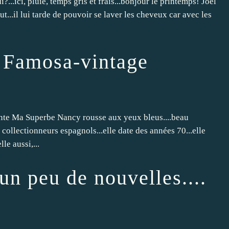
..ici, pluie, temps gris et frais...bonjour le printemps! Jöel
ut...il lui tarde de pouvoir se laver les cheveux car avec les
 Famosa-vintage
ente Ma Superbe Nancy rousse aux yeux bleus....beau
collectionneurs espagnols...elle date des années 70...elle
le aussi,...
n peu de nouvelles....