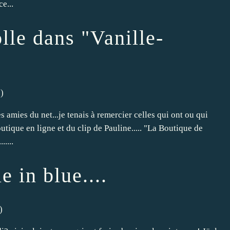
e...
lle dans "Vanille-
)
 amies du net...je tenais à remercier celles qui ont ou qui
outique en ligne et du clip de Pauline..... "La Boutique de
....
 in blue....
)