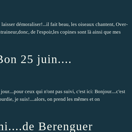
s laisser démoraliser!...il fait beau, les oiseaux chantent, Over-
raineur,donc, de l'espoir,les copines sont là ainsi que mes
on 25 juin....
our....pour ceux qui n'ont pas suivi, c'est ici: Bonjour....c'est
tourdie, je suis!....alors, on prend les mêmes et on
i....de Berenguer